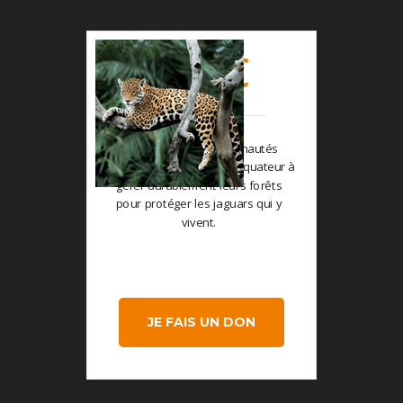
€
150
vous aidez les communautés
indigènes de Bolivie et d'Équateur à
gérer durablement leurs forêts
pour protéger les jaguars qui y
vivent.
JE FAIS UN DON