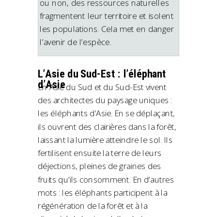
ou non, des ressources naturelles
fragmentent leur territoire et isolent
les populations. Cela met en danger
l’avenir de l’espèce.
L’Asie du Sud-Est : l’éléphant
d’Asie
En Asie du Sud et du Sud-Est vivent
des architectes du paysage uniques :
les éléphants d’Asie. En se déplaçant,
ils ouvrent des clairières dans la forêt,
laissant la lumière atteindre le sol. Ils
fertilisent ensuite la terre de leurs
déjections, pleines de graines des
fruits qu’ils consomment. En d’autres
mots : les éléphants participent à la
régénération de la forêt et à la