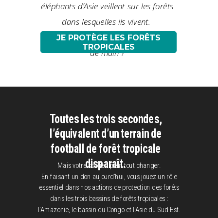
éléphants d’Asie veillent sur les forêts
dans lesquelles ils vivent.
Et vous, leur donnerez-vous un coup
JE PROTÈGE LES FORÊTS
TROPICALES
de main ?
Toutes les trois secondes,
l’équivalent d’un terrain de
football de forêt tropicale
disparaît.
Mais votre soutien peut tout changer.
En faisant un don aujourd’hui, vous jouez un rôle
essentiel dans nos actions de protection des forêts
dans les trois bassins de forêts tropicales :
l'Amazonie, le bassin du Congo et l'Asie du Sud-Est.