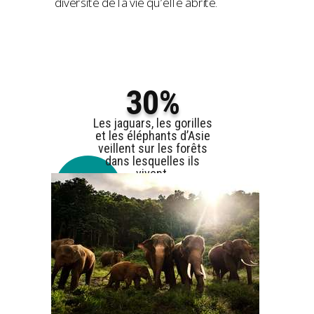
diversité de la vie qu’elle abrite.
30%
Les jaguars, les gorilles
et les éléphants d’Asie
veillent sur les forêts
dans lesquelles ils
vivent.
Et vous, leur donnerez-
Les
vous un coup de main ?
menaces