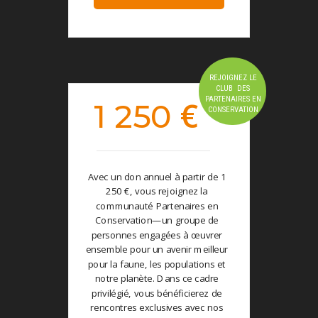
REJOIGNEZ LE
CLUB DES
€
PARTENAIRES EN
1 250
CONSERVATION
Avec un don annuel à partir de 1
250 €, vous rejoignez la
communauté Partenaires en
Conservation—un groupe de
personnes engagées à œuvrer
ensemble pour un avenir meilleur
pour la faune, les populations et
notre planète. Dans ce cadre
privilégié, vous bénéficierez de
rencontres exclusives avec nos