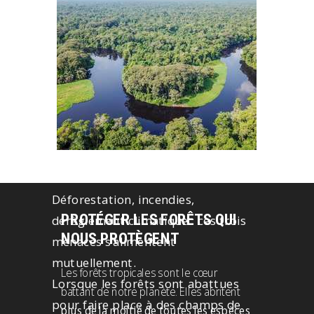
Déforestation, incendies,
PROTÉGER LES FORÊTS QUI
dérèglement climatique : ces trois
NOUS PROTÈGENT
menaces s’alimentent
mutuellement.
Les forêts tropicales sont le cœur
Lorsque les forêts sont abattues
battant de notre planète. Elles abritent
pour faire place à des champs de
plus de la moitié de toutes les espèces